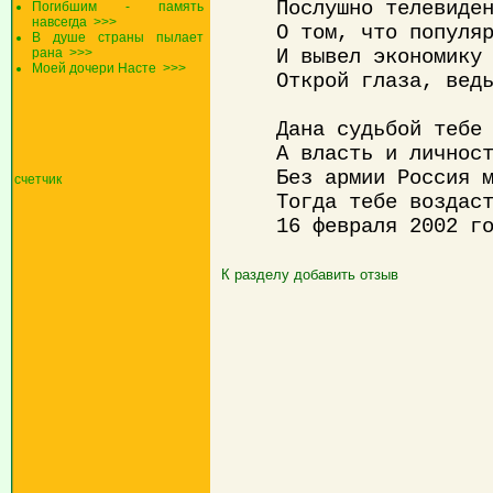
Послушно телевиде
Погибшим - память
навсегда
>>>
О том, что популя
В душе страны пылает
рана
>>>
И вывел экономику
Моей дочери Насте
>>>
Открой глаза, вед
Дана судьбой тебе
А власть и личнос
Без армии Россия 
счетчик
Тогда тебе воздас
16 февраля 2002 г
К разделу
добавить отзыв