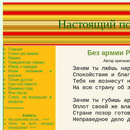
Настоящий п
Главная
Без армии Р
Стихи про армию
Лирика
Автор оригина
Гражданская лирика
Юмор и пародии
Зачем ты лжёшь на
Моим любимым и
Спокойствие и бла
родным
Пение дуэтом
Тебя не вознесут 
Светлой памяти...
На всю страну об 
Времена года
Мои песни
Стихи, не вошедшие в
Зачем ты губишь а
разделы
Оплот своей же вл
Рекомендуем:
Стране позор гото
Анонсы
Неправедное дело 
На рабочем столе...
>>>
Легко ли быть сегодня
генералом?
>>>