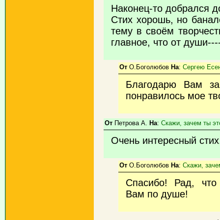
Наконец-то добрался до
Стих хорошь, но банал
тему в своём творчеств
главное, что от души----
От
О.Боголюбов
На
:
Сергею Есе
Благодарю Вам за
понравилось мое тв
От
Петрова А.
На
:
Скажи, зачем ты эт
Очень интересный стих.
От
О.Боголюбов
На
:
Скажи, зачем
Спасибо! Рад, что
Вам по душе!