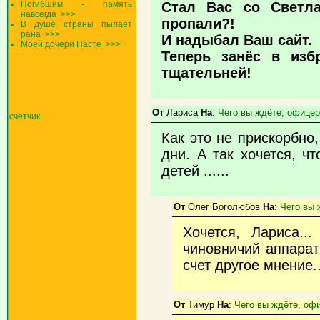
Погибшим - память
Стал Вас со Светла
навсегда
>>>
пропали?!
В душе страны пылает
рана
>>>
И надыбал Ваш сайт.
Моей дочери Насте
>>>
Теперь занёс в изб
тщательней!
От
Лариса
На
:
Чего вы ждёте, офице
счетчик
Как это не прискорбно,
дни. А так хочется, ч
детей ......
От
Олег Боголюбов
На
:
Чего вы 
Хочется, Лариса.
чиновничий аппарат 
счет другое мнение..
От
Тимур
На
:
Чего вы ждёте, оф