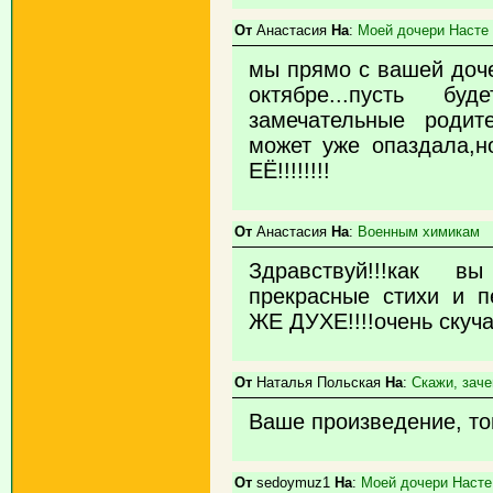
От
Анастасия
На
:
Моей дочери Насте
мы прямо с вашей доче
октябре...пусть б
замечательные родит
может уже опаздала
ЕЁ!!!!!!!!
От
Анастасия
На
:
Военным химикам
Здравствуй!!!как в
прекрасные стихи и 
ЖЕ ДУХЕ!!!!очень скуча
От
Наталья Польская
На
:
Скажи, заче
Ваше произведение, то
От
sedoymuz1
На
:
Моей дочери Насте