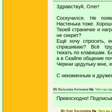
Здравствуй, Олег!
Соскучился. Не поя
Настенька тоже. Хорошо
Твоей страничке и наг
не секрет?
Ещё хочу спросить, 
спрашиваю? Всё тру
тюкать по клавишам. Ба
а в Скайпе общение по
Черкни цедульку мне, е
С неизменным и друже
От
Вольнова Антонина
На
:
Чего вы ж
Превосходно! Подписыв
От
Олег Боголюбов
На
:
Чего вы 