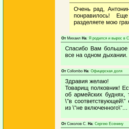
Очень рад, Антони
понравилось! Ещ
разделяете мою гра
От
Михаил
На
:
Я родился и вырос в С
Спасибо Вам большое 
все на одном дыхании.
От
Collombo
На
:
Офицерская доля
Здравия желаю!
Товарищ полковник! Ест
об армейских буднях, т
\"в соответствующей\" 
из \"не включенного\"..
От
Соколов С.
На
:
Сергею Есенину