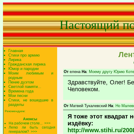
Настоящий п
Главная
Лен
Стихи про армию
Лирика
Гражданская лирика
Юмор и пародии
От
елена
На
:
Моему другу Юрию Коте
Моим любимым и
родным
Здравствуйте, Олег! Б
Пение дуэтом
Светлой памяти...
Человеком.
Времена года
Мои песни
Стихи, не вошедшие в
разделы
От
Матвей Тукалевский
На
:
Но Малеви
Рекомендуем:
Я тоже этот квадрат 
Анонсы
издёвку:
На рабочем столе...
>>>
Легко ли быть сегодня
http://www.stihi.ru/200
генералом?
>>>