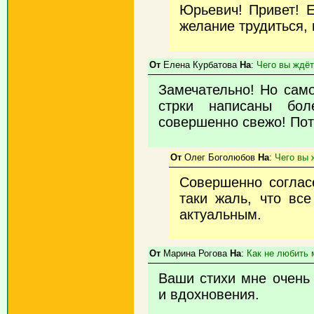
Юрьевич! Привет! 
желание трудиться, 
От
Елена Курбатова
На
:
Чего вы ждё
Замечательно! Но само
стрки написаны бол
совершенно свежо! Пото
От
Олег Боголюбов
На
:
Чего вы 
Совершенно соглас
таки жаль, что все
актуальным.
От
Марина Рогова
На
:
Как не любить м
Ваши стихи мне очень
и вдохновения.